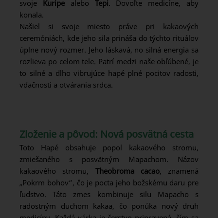
svoje
Kuripe
alebo
Tepi
. Dovoľte medicíne, aby
konala.
Našiel si svoje miesto práve pri kakaových
ceremóniách, kde jeho sila prináša do týchto rituálov
úplne nový rozmer. Jeho láskavá, no silná energia sa
rozlieva po celom tele. Patrí medzi naše obľúbené, je
to silné a dlho vibrujúce hapé plné pocitov radosti,
vďačnosti a otvárania srdca.
Zloženie a pôvod: Nová posvätná cesta
Toto Hapé obsahuje popol kakaového stromu,
zmiešaného s posvätným Mapachom. Názov
kakaového stromu,
Theobroma cacao
, znamená
„Pokrm bohov“, čo je pocta jeho božskému daru pre
ľudstvo. Táto zmes kombinuje silu Mapacho s
radostným duchom kakaa, čo ponúka nový druh
medicíny. Každá várka je čerstvo pripravená, čím sa