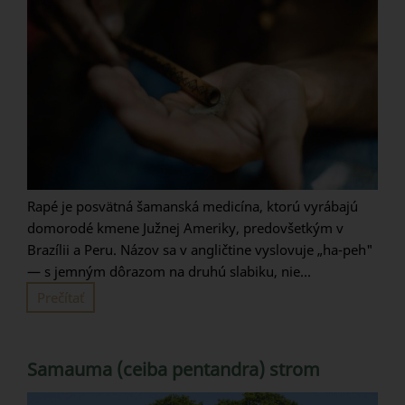
Rapé je posvätná šamanská medicína, ktorú vyrábajú
domorodé kmene Južnej Ameriky, predovšetkým v
Brazílii a Peru. Názov sa v angličtine vyslovuje „ha-peh"
— s jemným dôrazom na druhú slabiku, nie...
Prečítať
Samauma (ceiba pentandra) strom