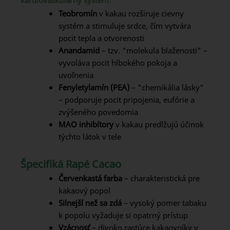
Teobromín
v kakau rozširuje cievny
systém a stimuluje srdce, čím vytvára
pocit tepla a otvorenosti
Anandamid
– tzv. "molekula blaženosti" –
vyvoláva pocit hlbokého pokoja a
uvoľnenia
Fenyletylamín (PEA)
– "chemikália lásky"
– podporuje pocit pripojenia, eufórie a
zvýšeného povedomia
MAO inhibítory
v kakau predlžujú účinok
týchto látok v tele
Špecifiká Rapé Cacao
Červenkastá farba
– charakteristická pre
kakaový popol
Silnejší než sa zdá
– vysoký pomer tabaku
k popolu vyžaduje si opatrný prístup
Vzácnosť
– divoko rastúce kakaovníky v