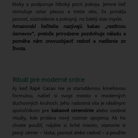
bloky a podporuje hlboký pocit pokoja. Jemne tiež
stimuluje solar plexus a tretie oko, čo prináša
jasnosť, sústredenie a pokojný, no bdelý stav mysle.
Amazonskí liečitelia nazývajú kakao „rastlinou
úsmevov“, pretože prirodzene pozdvihuje náladu a
pomáha nám znovuobjaviť radosť a nadšenie zo
života.
Rituál pre moderné srdce
Aj keď Rapé Cacao nie je starodávnou kmeňovou
formulou, našiel si svoje miesto v moderných
duchovných kruhoch. Jeho radostná sila je ideálnym
spoločníkom pre
kakaové ceremónie
alebo osobné
rituály, kde pridáva nový rozmer spojenia. Ak ho
chcete použiť, nájdite si tiché miesto, stanovte si
jasný zámer – láska, jasnosť alebo radosť – a použite