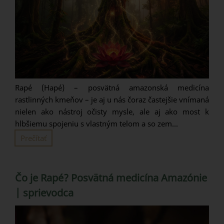
Rapé (Hapé) – posvätná amazonská medicína
rastlinných kmeňov – je aj u nás čoraz častejšie vnímaná
nielen ako nástroj očisty mysle, ale aj ako most k
hlbšiemu spojeniu s vlastným telom a so zem...
Prečítať
Čo je Rapé? Posvätná medicína Amazónie
| sprievodca