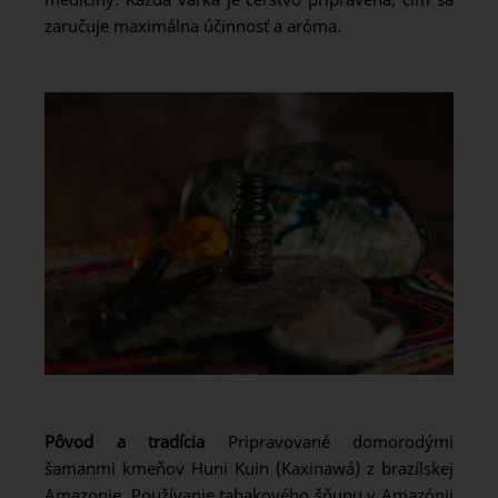
zaručuje maximálna účinnosť a aróma.
Pôvod a tradícia
Pripravované domorodými
šamanmi kmeňov Huni Kuin (Kaxinawá) z brazílskej
Amazonie. Používanie tabakového šňupu v Amazónii