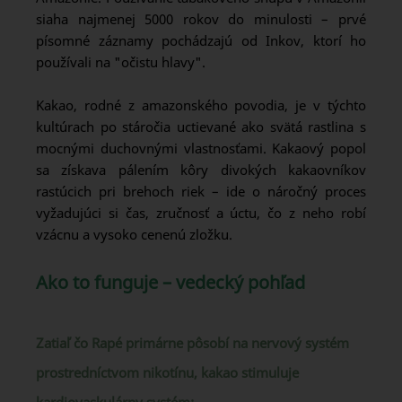
siaha najmenej 5000 rokov do minulosti – prvé
písomné záznamy pochádzajú od Inkov, ktorí ho
používali na "očistu hlavy".
Kakao, rodné z amazonského povodia, je v týchto
kultúrach po stáročia uctievané ako svätá rastlina s
mocnými duchovnými vlastnosťami. Kakaový popol
sa získava pálením kôry divokých kakaovníkov
rastúcich pri brehoch riek – ide o náročný proces
vyžadujúci si čas, zručnosť a úctu, čo z neho robí
vzácnu a vysoko cenenú zložku.
Ako to funguje – vedecký pohľad
Zatiaľ čo Rapé primárne pôsobí na nervový systém
prostredníctvom nikotínu, kakao stimuluje
kardiovaskulárny systém: