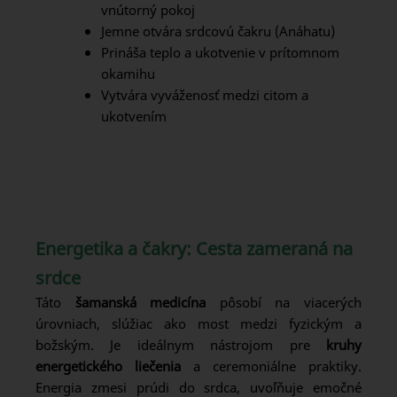
vnútorný pokoj
Jemne otvára srdcovú čakru (Anáhatu)
Prináša teplo a ukotvenie v prítomnom
okamihu
Vytvára vyváženosť medzi citom a
ukotvením
Energetika a čakry: Cesta zameraná na
srdce
Táto
šamanská medicína
pôsobí na viacerých
úrovniach, slúžiac ako most medzi fyzickým a
božským. Je ideálnym nástrojom pre
kruhy
energetického liečenia
a ceremoniálne praktiky.
Energia zmesi prúdi do srdca, uvoľňuje emočné