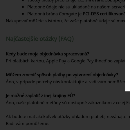
Platobné údaje nie sú ukladané na našom serveri
Platobná brána Comgate je
PCI-DSS certifikovaná
Nakupovať môžete s istotou, že vaše platobné údaje sú maxi
Najčastejšie otázky (FAQ)
Kedy bude moja objednávka spracovaná?
Pri platbách kartou, Apple Pay a Google Pay ihneď po zaplaten
Môžem zmeniť spôsob platby po vytvorení objednávky?
Áno, v prípade potreby nás kontaktujte a radi vám pomôžeme
Je možné zaplatiť z inej krajiny EÚ?
Áno, naše platobné metódy sú dostupné zákazníkom z celej Eu
Ak budete mať akékoľvek otázky ohľadom platieb, neváhajte n
Radi vám pomôžeme.