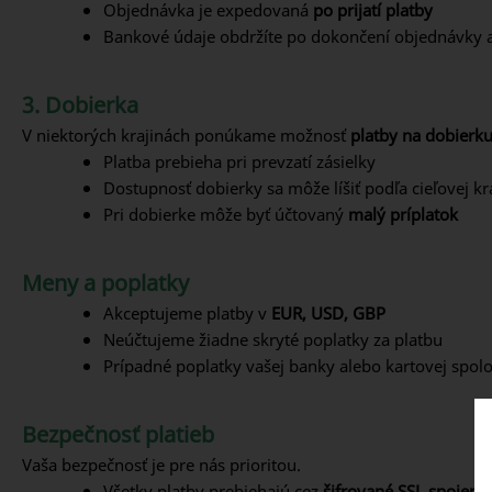
Objednávka je expedovaná
po prijatí platby
Bankové údaje obdržíte po dokončení objednávky 
3. Dobierka
V niektorých krajinách ponúkame možnosť
platby na dobierk
Platba prebieha pri prevzatí zásielky
Dostupnosť dobierky sa môže líšiť podľa cieľovej kr
Pri dobierke môže byť účtovaný
malý príplatok
Meny a poplatky
Akceptujeme platby v
EUR, USD, GBP
Neúčtujeme žiadne skryté poplatky za platbu
Prípadné poplatky vašej banky alebo kartovej spoloč
Bezpečnosť platieb
Vaša bezpečnosť je pre nás prioritou.
Všetky platby prebiehajú cez
šifrované SSL spojenie