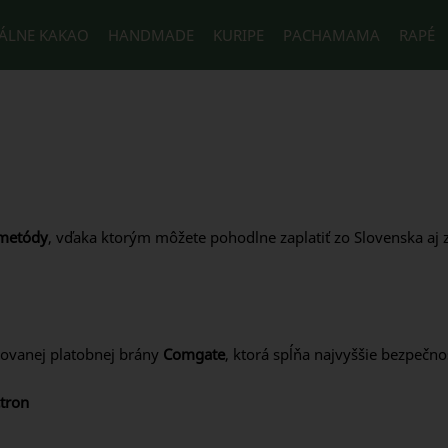
ÁLNE KAKAO
HANDMADE
KURIPE
PACHAMAMA
RAPÉ
 metódy
, vďaka ktorým môžete pohodlne zaplatiť zo Slovenska aj z
kovanej platobnej brány
Comgate
, ktorá spĺňa najvyššie bezpečn
ctron