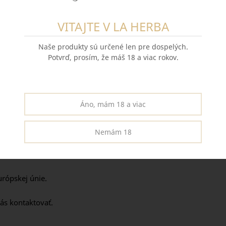
VITAJTE V LA HERBA
málne chránené.
Naše produkty sú určené len pre dospelých.
Potvrď, prosím, že máš 18 a viac rokov.
Áno, mám 18 a viac
í. Pri bankovom prevode po pripísaní platby na účet.
Nemám 18
.
rópskej únie.
ás kontaktovať.