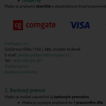
Google Pay
Platba je pripísaná
okamžite
a objednávka je ihneď pripravená
Comgate
, a.s.
Gočárova třída 1754 / 48b, Hradec Králové
E-mail:
platby-podpora@
comgate
.cz
Tel:
+420 228 224 267
Platby kartou
Bankovní převody
2. Bankový prevod
Platbu je možné uskutočniť aj
bankovým prevodom
.
Platba je zvyčajne pripísaná do
1 pracovného dňa