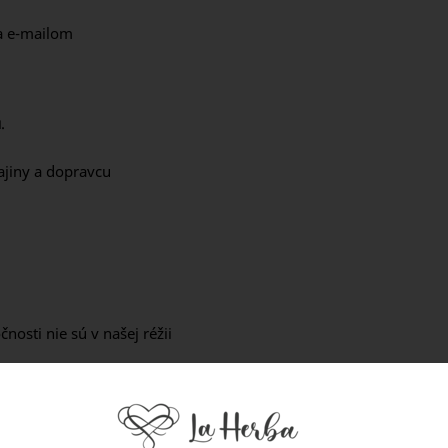
a e-mailom
u
.
ajiny a dopravcu
nosti nie sú v našej réžii