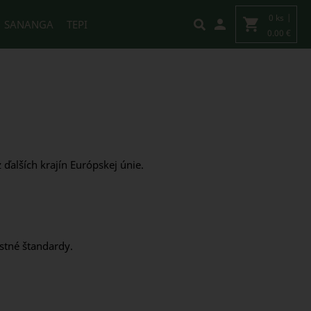
0 ks
|
shopping_cart
person
SANANGA
TEPI
0.00 €
 ďalších krajín Európskej únie.
ostné štandardy.