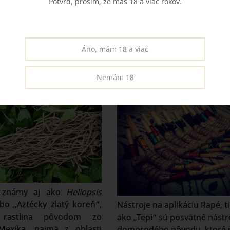
Potvrď, prosím, že máš 18 a viac rokov.
Áno, mám 18 a viac
 – Aztécky Zlatý
Tepi - tradičný nástroj 
Nemám 18
, známy aj ako
Heliopsis
bo „Aztécky zlatý koreň“,
Nástroje na aplikáciu Rapé, 
á rastlina pôvodom zo
ako „Tepi“ sú posvätné nástr
Mexika, najmä z oblasti
domorodého pôvodu, ktoré 