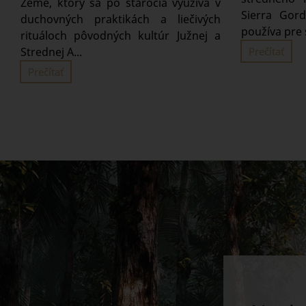
Zeme, ktorý sa po stáročia využíva v
Sierra Gord
duchovných praktikách a liečivých
používa pre s
rituáloch pôvodných kultúr Južnej a
Prečítať
Strednej A...
Prečítať