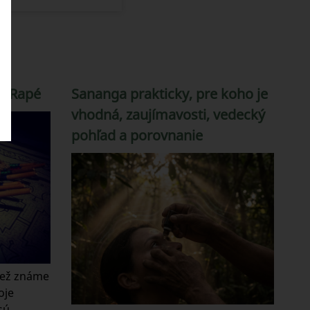
na Rapé
Sananga prakticky, pre koho je
vhodná, zaujímavosti, vedecký
pohľad a porovnanie
tiež známe
oje
sú