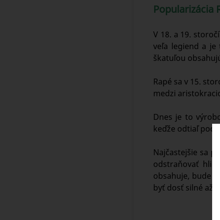
Popularizácia 
V 18. a 19. storoč
veľa legiend a j
škatuľou obsahujú
Rapé sa v 15. sto
medzi aristokracio
Dnes je to výrob
keďže odtiaľ poch
Najčastejšie sa p
odstraňovať hlie
obsahuje, bude úč
byť dosť silné až 