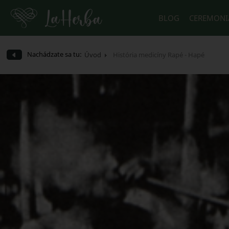
BLOG
CEREMONI
Nachádzate sa tu:
Úvod
História medicíny Rapé - Hapé