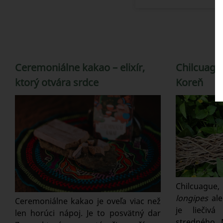
Ceremoniálne kakao – elixír,
Chilcuague
ktorý otvára srdce
Koreň
Chilcuague
longipes
ale
Ceremoniálne kakao je oveľa viac než
je liečiv
len horúci nápoj. Je to posvätný dar
stredného 