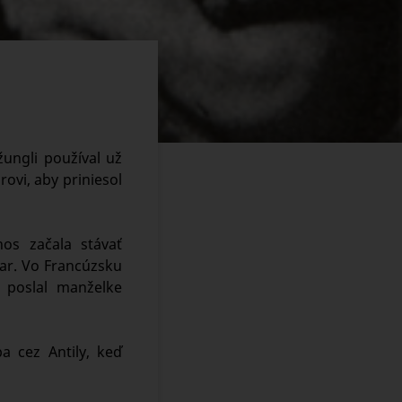
ungli používal už
rovi, aby priniesol
nos začala stávať
var. Vo Francúzsku
 poslal manželke
a cez Antily, keď