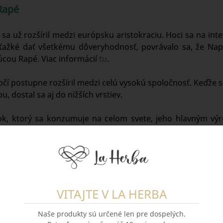
Rapé
í sa už rozšíril medzi európsku aristokraciu. Hoci sa na in
e ťažké dať všetkému dôveryhodnosť, povrávalo sa, že Nap
cou Rapé. Viac informácií
tu
.
ročí postupne rozšíril medzi celú vysokú spoločnosť. Keďže 
u, dostal sa aj do nižších vrstiev.
ok, ktorý sa konzumuje na celom svete, jeho hlavným výro
ádza väčšina Rapé spotrebovaného v Európe, najmä v Špani
oužíva ako extra dávka nikotínu, ktorá pomáha okamžite a
n z dýchacieho systému. V závislosti od zmesi rastlín a 
inok a sila rôzna, takže účinky na neskúsených ľudí, asp
nepríjemné.
VITAJTE V LA HERBA
Naše produkty sú určené len pre dospelých.