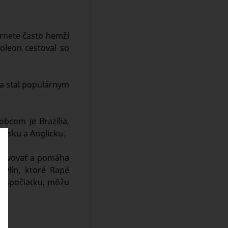
ternete často hemží
oleon cestoval so
sa stal populárnym
bcom je Brazília,
elsku a Anglicku.
ktivovať a pomáha
bylín, ktoré Rapé
oň spočiatku, môžu