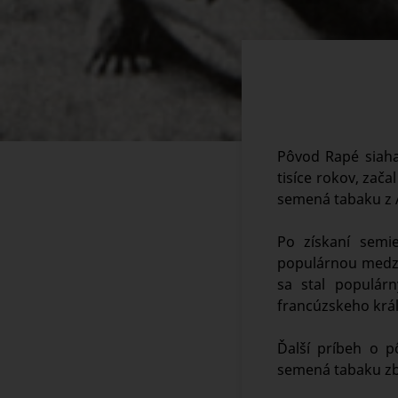
Pôvod Rapé siaha
tisíce rokov, zača
semená tabaku z A
Po získaní semie
populárnou medzi 
sa stal populár
francúzskeho kráľ
Ďalší príbeh o p
semená tabaku zb