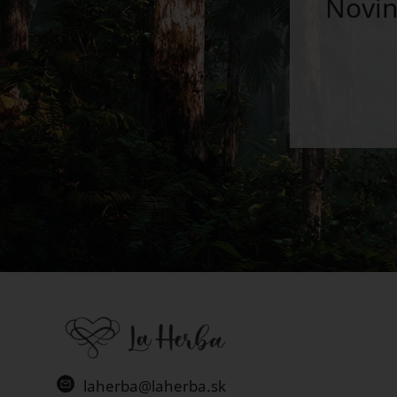
Novin
laherba@laherba.sk