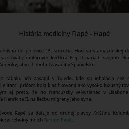
História medicíny Rapé - Hapé
 dávno do polovice 15. storočia. Hoci sa v amazonskej dž
l sa stávať populárnym, keď kráľ Filip II. nariadil svojmu leká
meriky, aby ich mohol zasadiť v Španielsku.
n tabaku ich zasadil v Tolede, kde sa inhalácia cez 
elitami, pričom bola klasifikovaná ako vysoko luxusný to
nym aj preto, že ho francúzsky veľvyslanec v Lisabone
a Henricha II. na liečbu migrény jeho syna.
ôvode Rapé sa datuje od druhej plavby Krištofa Kolumb
ieral rehoľný mních
Ramón Pané
.