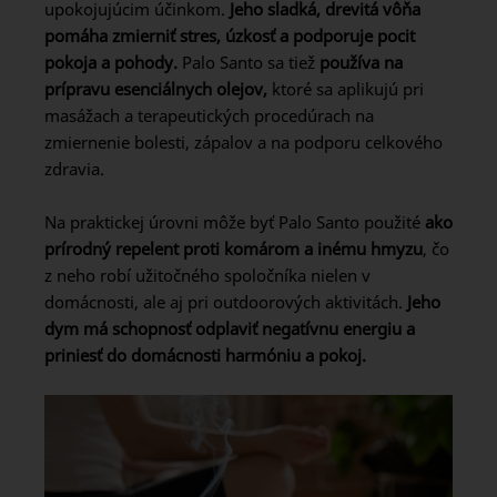
upokojujúcim účinkom.
Jeho sladká, drevitá vôňa
pomáha zmierniť stres, úzkosť a podporuje pocit
pokoja a pohody.
Palo Santo sa tiež
používa na
prípravu esenciálnych olejov,
ktoré sa aplikujú pri
masážach a terapeutických procedúrach na
zmiernenie bolesti, zápalov a na podporu celkového
zdravia.
Na praktickej úrovni môže byť Palo Santo použité
ako
prírodný repelent proti komárom a inému hmyzu
, čo
z neho robí užitočného spoločníka nielen v
domácnosti, ale aj pri outdoorových aktivitách.
Jeho
dym má schopnosť odplaviť negatívnu energiu a
priniesť do domácnosti harmóniu a pokoj.