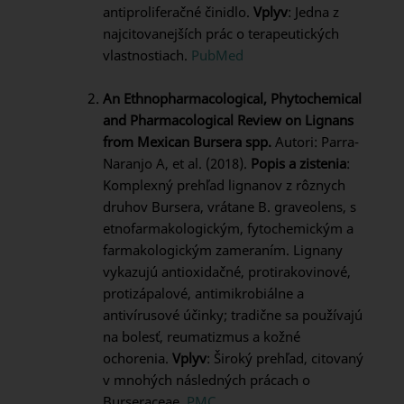
antiproliferačné činidlo.
Vplyv
: Jedna z
najcitovanejších prác o terapeutických
vlastnostiach.
PubMed
An Ethnopharmacological, Phytochemical
and Pharmacological Review on Lignans
from Mexican Bursera spp.
Autori: Parra-
Naranjo A, et al. (2018).
Popis a zistenia
:
Komplexný prehľad lignanov z rôznych
druhov Bursera, vrátane B. graveolens, s
etnofarmakologickým, fytochemickým a
farmakologickým zameraním. Lignany
vykazujú antioxidačné, protirakovinové,
protizápalové, antimikrobiálne a
antivírusové účinky; tradične sa používajú
na bolesť, reumatizmus a kožné
ochorenia.
Vplyv
: Široký prehľad, citovaný
v mnohých následných prácach o
Burseraceae.
PMC