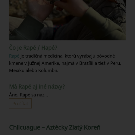
Čo je Rapé / Hapé?
Rapé
je tradičná medicína, ktorú vyrábajú pôvodné
kmene v Južnej Amerike, najmä v Brazílii a tiež v Peru,
Mexiku alebo Kolumbii.
Má Rapé aj iné názvy?
Áno, Rapé sa naz...
Prečítať
Chilcuague – Aztécky Zlatý Koreň