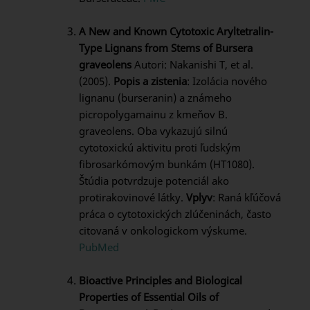
A New and Known Cytotoxic Aryltetralin-
Type Lignans from Stems of Bursera
graveolens
Autori: Nakanishi T, et al.
(2005).
Popis a zistenia
: Izolácia nového
lignanu (burseranin) a známeho
picropolygamainu z kmeňov B.
graveolens. Oba vykazujú silnú
cytotoxickú aktivitu proti ľudským
fibrosarkómovým bunkám (HT1080).
Štúdia potvrdzuje potenciál ako
protirakovinové látky.
Vplyv
: Raná kľúčová
práca o cytotoxických zlúčeninách, často
citovaná v onkologickom výskume.
PubMed
Bioactive Principles and Biological
Properties of Essential Oils of