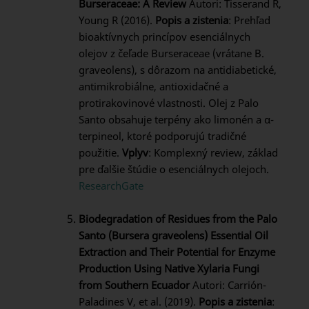
Burseraceae: A Review
Autori: Tisserand R,
Young R (2016).
Popis a zistenia
: Prehľad
bioaktívnych princípov esenciálnych
olejov z čeľade Burseraceae (vrátane B.
graveolens), s dôrazom na antidiabetické,
antimikrobiálne, antioxidačné a
protirakovinové vlastnosti. Olej z Palo
Santo obsahuje terpény ako limonén a α-
terpineol, ktoré podporujú tradičné
použitie.
Vplyv
: Komplexný review, základ
pre ďalšie štúdie o esenciálnych olejoch.
ResearchGate
Biodegradation of Residues from the Palo
Santo (Bursera graveolens) Essential Oil
Extraction and Their Potential for Enzyme
Production Using Native Xylaria Fungi
from Southern Ecuador
Autori: Carrión-
Paladines V, et al. (2019).
Popis a zistenia
: