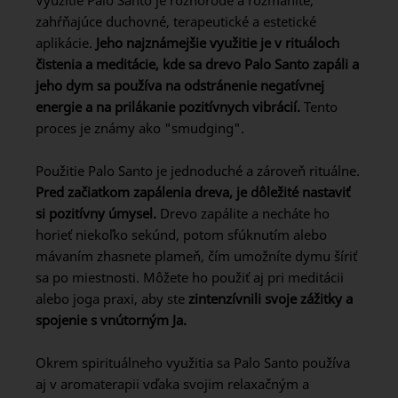
Využitie Palo Santo je rôznorodé a rozmanité,
zahŕňajúce duchovné, terapeutické a estetické
aplikácie.
Jeho najznámejšie využitie je v rituáloch
čistenia a meditácie, kde sa drevo Palo Santo zapáli a
jeho dym sa používa na odstránenie negatívnej
energie a na prilákanie pozitívnych vibrácií.
Tento
proces je známy ako "smudging".
Použitie Palo Santo je jednoduché a zároveň rituálne.
Pred začiatkom zapálenia dreva, je dôležité nastaviť
si pozitívny úmysel.
Drevo zapálite a necháte ho
horieť niekoľko sekúnd, potom sfúknutím alebo
mávaním zhasnete plameň, čím umožníte dymu šíriť
sa po miestnosti. Môžete ho použiť aj pri meditácii
alebo joga praxi, aby ste
zintenzívnili svoje zážitky a
spojenie s vnútorným
Ja.
Okrem spirituálneho využitia sa Palo Santo používa
aj v aromaterapii vďaka svojim relaxačným a