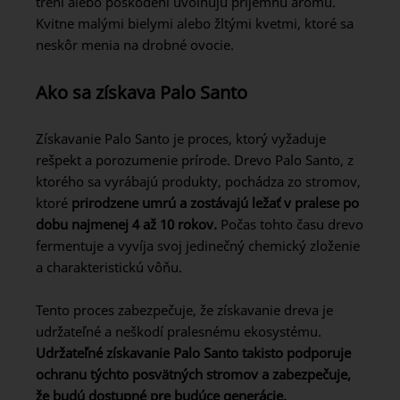
trení alebo poškodení uvoľňujú príjemnú arómu.
Kvitne malými bielymi alebo žltými kvetmi, ktoré sa
neskôr menia na drobné ovocie.
Ako sa získava Palo Santo
Získavanie Palo Santo je proces, ktorý vyžaduje
rešpekt a porozumenie prírode. Drevo Palo Santo, z
ktorého sa vyrábajú produkty, pochádza zo stromov,
ktoré
prirodzene umrú a zostávajú ležať v pralese po
dobu najmenej 4 až 10 rokov.
Počas tohto času drevo
fermentuje a vyvíja svoj jedinečný chemický zloženie
a charakteristickú vôňu.
Tento proces zabezpečuje, že získavanie dreva je
udržateľné a neškodí pralesnému ekosystému.
Udržateľné získavanie Palo Santo takisto podporuje
ochranu týchto posvätných stromov a zabezpečuje,
že budú dostupné pre budúce generácie.