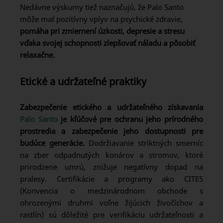
Nedávne výskumy tiež naznačujú, že Palo Santo
môže mať pozitívny vplyv na psychické zdravie,
pomáha pri zmiernení úzkosti, depresie a stresu
vďaka svojej schopnosti zlepšovať náladu a pôsobiť
relaxačne.
Etické a udržateľné praktiky
Zabezpečenie etického a udržateľného získavania
Palo Santo
je kľúčové pre ochranu jeho prírodného
prostredia a zabezpečenie jeho dostupnosti pre
budúce generácie.
Dodržiavanie striktných smerníc
na zber odpadnutých konárov a stromov, ktoré
prirodzene umrú, znižuje negatívny dopad na
pralesy. Certifikácie a programy ako CITES
(Konvencia o medzinárodnom obchode s
ohrozenými druhmi voľne žijúcich živočíchov a
rastlín) sú dôležité pre verifikáciu udržateľnosti a