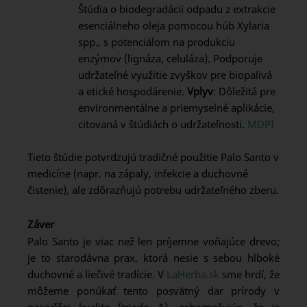
Štúdia o biodegradácii odpadu z extrakcie
esenciálneho oleja pomocou húb Xylaria
spp., s potenciálom na produkciu
enzýmov (lignáza, celuláza). Podporuje
udržateľné využitie zvyškov pre biopalivá
a etické hospodárenie.
Vplyv
: Dôležitá pre
environmentálne a priemyselné aplikácie,
citovaná v štúdiách o udržateľnosti.
MDPI
Tieto štúdie potvrdzujú tradičné použitie Palo Santo v
medicíne (napr. na zápaly, infekcie a duchovné
čistenie), ale zdôrazňujú potrebu udržateľného zberu.
Záver
Palo Santo je viac než len príjemne voňajúce drevo;
je to starodávna prax, ktorá nesie s sebou hlboké
duchovné a liečivé tradície. V
LaHerba.sk
sme hrdí, že
môžeme ponúkať tento posvätný dar prírody v