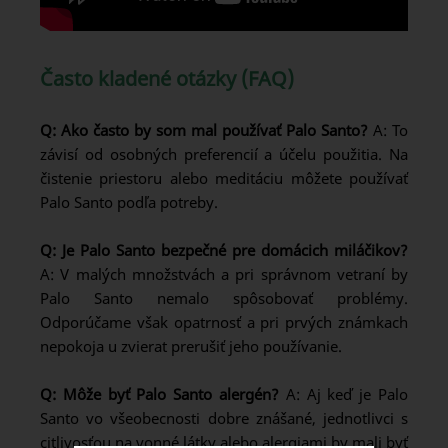
Často kladené otázky (FAQ)
Q: Ako často by som mal používať Palo Santo?
A: To
závisí od osobných preferencií a účelu použitia. Na
čistenie priestoru alebo meditáciu môžete používať
Palo Santo podľa potreby.
Q: Je Palo Santo bezpečné pre domácich miláčikov?
A: V malých množstvách a pri správnom vetraní by
Palo Santo nemalo spôsobovať problémy.
Odporúčame však opatrnosť a pri prvých známkach
nepokoja u zvierat prerušiť jeho používanie.
Q: Môže byť Palo Santo alergén?
A: Aj keď je Palo
Santo vo všeobecnosti dobre znášané, jednotlivci s
citlivosťou na vonné látky alebo alergiami by mali byť