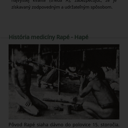
najvyššej kvalite (trieda A), zabezpečujúc, že je
získavaný zodpovedným a udržateľným spôsobom.
História medicíny Rapé - Hapé
Pôvod Rapé siaha dávno do polovice 15. storočia.