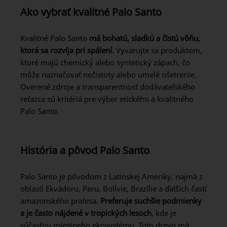
Ako vybrať kvalitné Palo Santo
Kvalitné Palo Santo
má bohatú, sladkú a čistú vôňu,
ktorá sa rozvíja pri spálení.
Vyvarujte sa produktom,
ktoré majú chemický alebo syntetický zápach, čo
môže naznačovať nečistoty alebo umelé ošetrenie.
Overené zdroje a transparentnosť dodávateľského
reťazca sú kritériá pre výber etického a kvalitného
Palo Santo.
História a pôvod Palo Santo
Palo Santo je pôvodom z Latinskej Ameriky, najmä z
oblastí Ekvádoru, Peru, Bolívie, Brazílie a ďalších častí
amazonského pralesa.
Preferuje suchšie podmienky
a je často nájdené v tropických lesoch
, kde je
súčasťou miestneho ekosystému. Toto drevo má