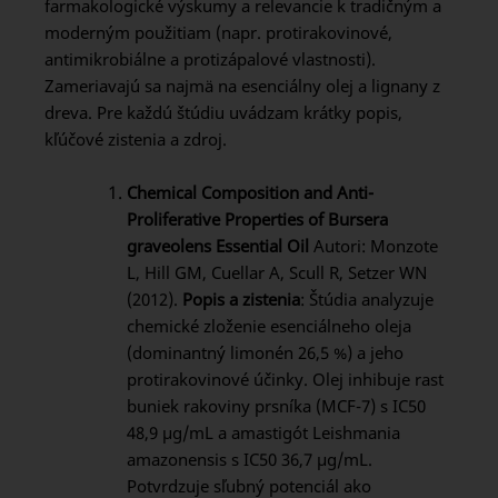
farmakologické výskumy a relevancie k tradičným a
moderným použitiam (napr. protirakovinové,
antimikrobiálne a protizápalové vlastnosti).
Zameriavajú sa najmä na esenciálny olej a lignany z
dreva. Pre každú štúdiu uvádzam krátky popis,
kľúčové zistenia a zdroj.
Chemical Composition and Anti-
Proliferative Properties of Bursera
graveolens Essential Oil
Autori: Monzote
L, Hill GM, Cuellar A, Scull R, Setzer WN
(2012).
Popis a zistenia
: Štúdia analyzuje
chemické zloženie esenciálneho oleja
(dominantný limonén 26,5 %) a jeho
protirakovinové účinky. Olej inhibuje rast
buniek rakoviny prsníka (MCF-7) s IC50
48,9 μg/mL a amastigót Leishmania
amazonensis s IC50 36,7 μg/mL.
Potvrdzuje sľubný potenciál ako